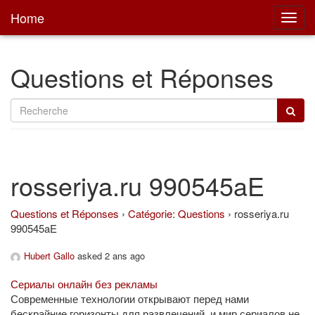
Home
Toggl
main
Questions et Réponses
rosseriya.ru 990545aE
Questions et Réponses
›
Catégorie: Questions
›
rosseriya.ru
990545aE
Hubert Gallo
asked 2 ans ago
Сериалы онлайн без рекламы
Современные технологии открывают перед нами
бескрайние горизонты для развлечений, и мир сериалов не