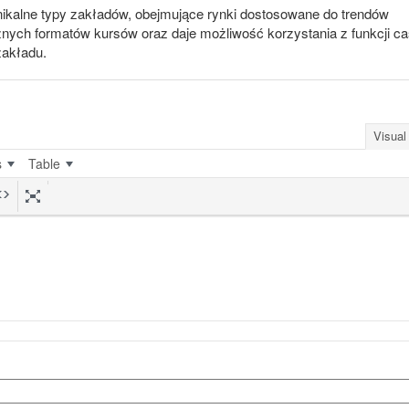
nikalne typy zakładów, obejmujące rynki dostosowane do trendów
nych formatów kursów oraz daje możliwość korzystania z funkcji ca
zakładu.
Visual
s
Table