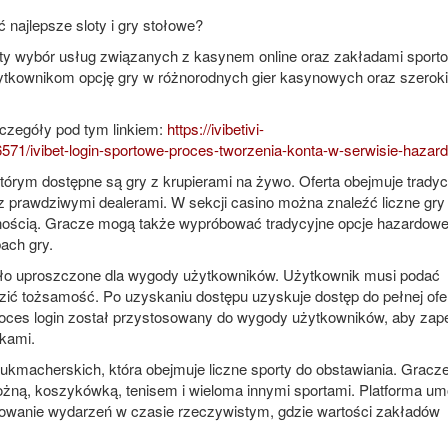
ć najlepsze sloty i gry stołowe?
ogaty wybór usług związanych z kasynem online oraz zakładami sport
ytkownikom opcję gry w różnorodnych gier kasynowych oraz szerok
zczegóły pod tym linkiem:
https://ivibetivi-
56571/ivibet-login-sportowe-proces-tworzenia-konta-w-serwisie-haza
 którym dostępne są gry z krupierami na żywo. Oferta obejmuje tradyc
z prawdziwymi dealerami. W sekcji casino można znaleźć liczne gry
ością. Gracze mogą także wypróbować tradycyjne opcje hazardowe,
bach gry.
ostało uproszczone dla wygody użytkowników. Użytkownik musi podać
dzić tożsamość. Po uzyskaniu dostępu uzyskuje dostęp do pełnej ofe
oces login został przystosowany do wygody użytkowników, aby zap
dkami.
bukmacherskich, która obejmuje liczne sporty do obstawiania. Grac
ożną, koszykówką, tenisem i wieloma innymi sportami. Platforma um
typowanie wydarzeń w czasie rzeczywistym, gdzie wartości zakładów