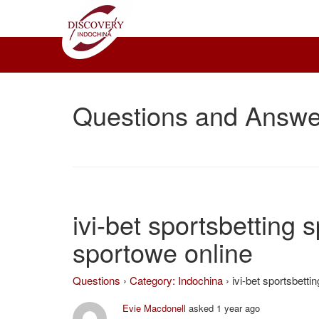
Questions and Answe
ivi-bet sportsbetting
sportowe online
Questions
›
Category: Indochina
›
ivi-bet sportsbett
Evie Macdonell
asked 1 year ago