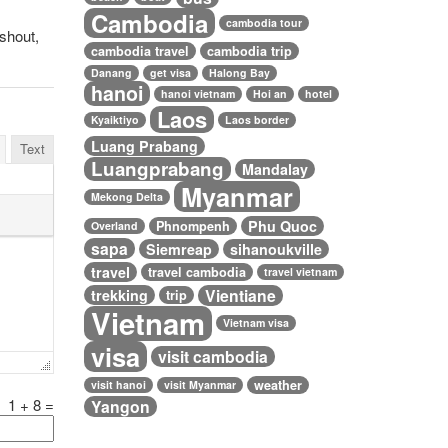
Cambodia
cambodia tour
shout,
cambodia travel
cambodia trip
Danang
get visa
Halong Bay
hanoi
hanoi vietnam
Hoi an
hotel
Laos
Kyaiktiyo
Laos border
Luang Prabang
Text
Luangprabang
Mandalay
Myanmar
Mekong Delta
Phu Quoc
Phnompenh
Overland
sapa
Siemreap
sihanoukville
travel
travel cambodia
travel vietnam
Vientiane
trekking
trip
Vietnam
Vietnam visa
visa
visit cambodia
weather
visit hanoi
visit Myanmar
1
+
8
=
Yangon